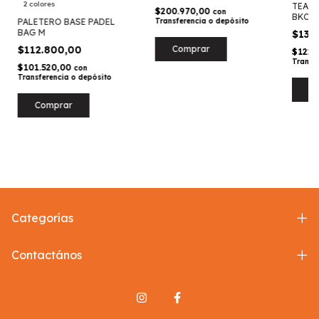
2 colores
TEAM 
$200.970,00
con
BKCC
PALETERO BASE PADEL
Transferencia o depósito
BAG M
$135
$112.800,00
$122.
Transf
$101.520,00
con
Transferencia o depósito
Comprar
Categorías
Contactános